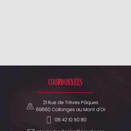
Coordonnées
21 Rue de Trêves Pâques
69660 Collonges au Mont d'Or
06 42 10 50 80