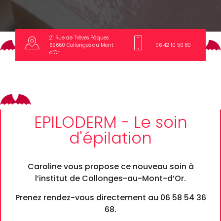
21 Rue de Trêves Pâques
69660 Collonges au Mont
06 42 10 50 80
d’Or
EPILODERM - Le soin
d'épilation
Caroline vous propose ce nouveau soin à
l’institut de Collonges-au-Mont-d’Or.
Prenez rendez-vous directement au 06 58 54 36
68.