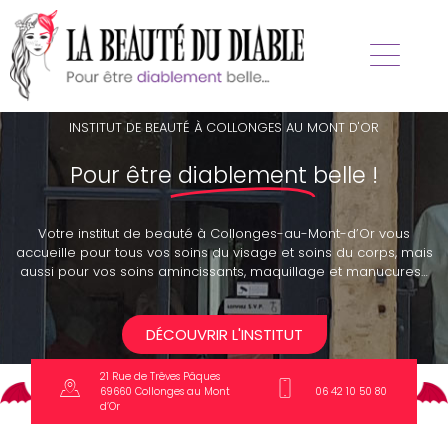
INSTITUT DE BEAUTÉ À COLLONGES AU MONT D'OR
Pour être
diablement
belle !
Votre institut de beauté à Collonges-au-Mont-d’Or vous
accueille pour tous vos soins du visage et soins du corps, mais
aussi pour vos soins amincissants, maquillage et manucures…
DÉCOUVRIR L'INSTITUT
21 Rue de Trêves Pâques
69660 Collonges au Mont
06 42 10 50 80
d’Or