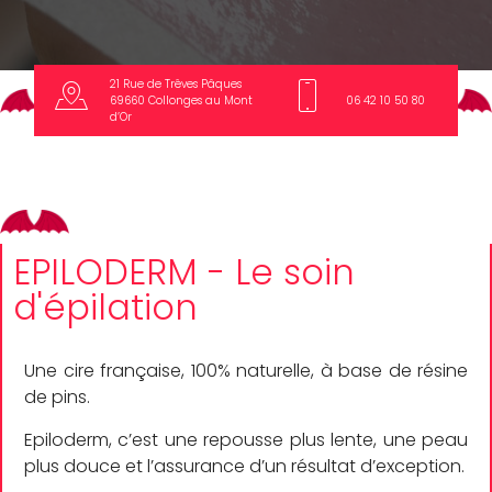
21 Rue de Trêves Pâques
69660 Collonges au Mont
06 42 10 50 80
d’Or
EPILODERM - Le soin
d'épilation
Une cire française, 100% naturelle, à base de résine
de pins.
Epiloderm, c’est une repousse plus lente, une peau
plus douce et l’assurance d’un résultat d’exception.