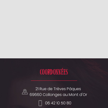
Coordonnées
21 Rue de Trêves Pâques
69660 Collonges au Mont d'Or
06 42 10 50 80